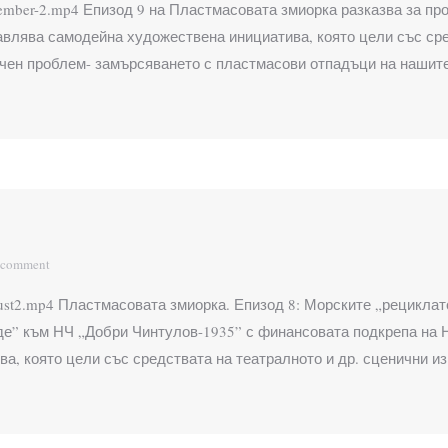
0/September-2.mp4 Епизод 9 на Пластмасовата змиорка разказва за 
лява самодейна художествена инициатива, която цели със сред
ичен проблем- замърсяването с пластмасови отпадъци на нашит
 comment
/August2.mp4 Пластмасовата змиорка. Епизод 8: Морските „рецикла
рде” към НЧ „Добри Чинтулов-1935” с финансовата подкрепа н
а, която цели със средствата на театралното и др. сценични и