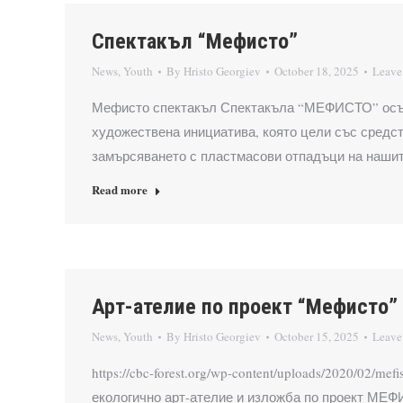
Спектакъл “Мефисто”
News
,
Youth
By
Hristo Georgiev
October 18, 2025
Leave
Мефисто спектакъл Спектакъла “МЕФИСТО” осъщ
художествена инициатива, която цели със средст
замърсяването с пластмасови отпадъци на нашит
Read more
Арт-ателие по проект “Мефисто”
News
,
Youth
By
Hristo Georgiev
October 15, 2025
Leave
https://cbc-forest.org/wp-content/uploads/2020/02
екологично арт-ателие и изложба по проект МЕ