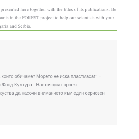
resented here together with the titles of its publications. Be
pants in the FOREST project to help our scientists with your
garia and Serbia.
ата които обичаме? Морето не иска пластмаса!” –
ен Фонд Култура Настоящият проект
куства да насочи вниманието към един сериозен