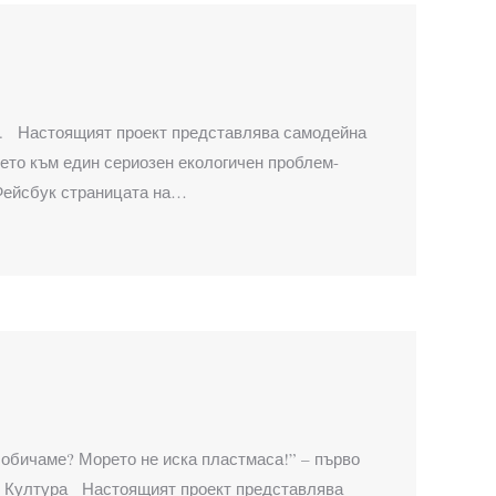
. Настоящият проект представлява самодейна
ието към един сериозен екологичен проблем-
 Фейсбук страницата на…
ито обичаме? Морето не иска пластмаса!” – първо
д Култура Настоящият проект представлява