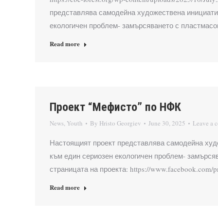
представлява самодейна художествена инициатива
екологичен проблем- замърсяването с пластмасо
Read more
Проект “Мефисто” по НФК
News
,
Youth
By
Hristo Georgiev
June 30, 2025
Leave a 
Настоящият проект представлява самодейна худо
към един сериозен екологичен проблем- замърся
страницата на проекта: https://www.facebook.com/
Read more