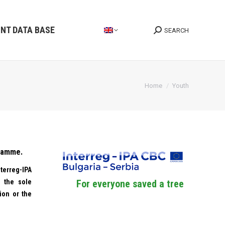
INT DATA BASE
SEARCH
Search:
You are here:
Home
Youth
gramme.
terreg-IPA
 the sole
For everyone saved a tree
ion or the