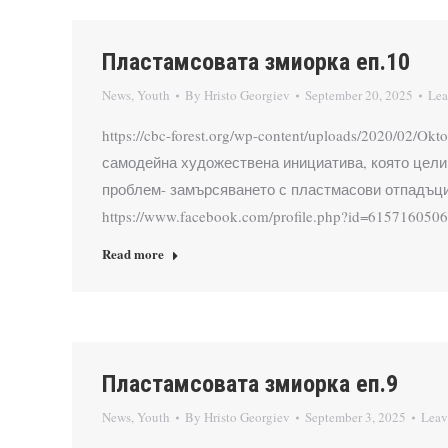
Пластамсовата змиорка еп.10
News
,
Youth
By
Hristo Georgiev
September 20, 2025
Lea
https://cbc-forest.org/wp-content/uploads/2020/
самодейна художествена инициатива, която цели 
проблем- замърсяването с пластмасови отпадъци
https://www.facebook.com/profile.php?id=615716050
Read more
Пластамсовата змиорка еп.9
News
,
Youth
By
Hristo Georgiev
September 3, 2025
Leav