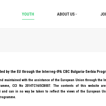
YOUTH
ABOUT US
JO
nded by the EU through the Interreg-IPA CBC Bulgaria-Serbia Pro
nd maintained with the assistance of the European Union through the In
gramme, CCI No 2014TC16I5CB007. The contents of this website are
AS and can in no way be taken to reflect the views of the European Un
 Programme.