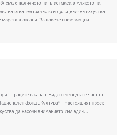
проблема с наличието на пластмаса в млякото на
ствата на театралното и др. сценични изкуства
е морета и океани. За повече информация…
тори“ – раците в капан. Видео-епизодът е част от
а Национален фонд „Култура“ Настоящият проект
зкуства да насочи вниманието към един…