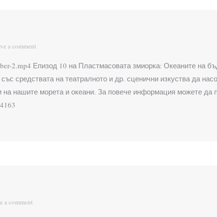
ve a comment
02/Oktober-2.mp4 Епизод 10 на Пластмасовата змиорка: Океаните
със средствата на театралното и др. сценични изкуства да нас
 на нашите морета и океани. За повече информация можете да п
64163
e a comment