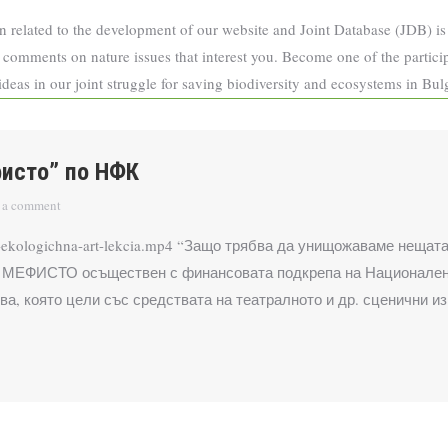
n related to the development of our website and Joint Database (JDB) is p
 comments on nature issues that interest you. Become one of the partici
eas in our joint struggle for saving biodiversity and ecosystems in Bul
фисто” по НФК
 a comment
/treta-ekologichna-art-lekcia.mp4 “Защо трябва да унищожаваме нещ
ект МЕФИСТО осъществен с финансовата подкрепа на Национал
, която цели със средствата на театралното и др. сценични из