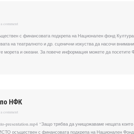
 a comment
ествен с финансовата подкрепа на Национален фонд Култура
вата на театралното и др. сценични изкуства да насочи вниман
е морета и океани. За повече информация можете да посетите
 по НФК
 a comment
/mefisto-presentation.mp4 “Защо трябва да унищожаваме нещата ко
ФИСТО осъществен с финансовата подкрепа на Национален Фон