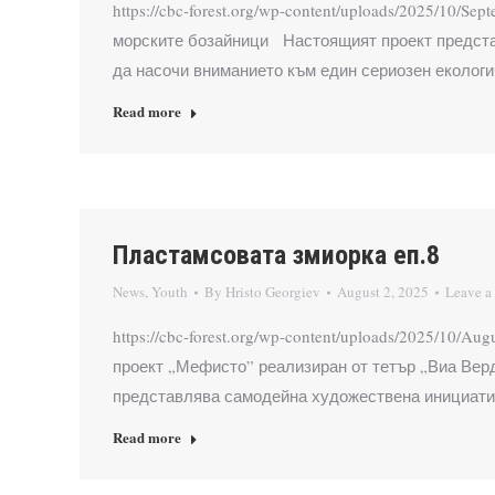
https://cbc-forest.org/wp-content/uploads/2025/1
морските бозайници Настоящият проект представ
да насочи вниманието към един сериозен еколог
Read more
Пластамсовата змиорка еп.8
News
,
Youth
By
Hristo Georgiev
August 2, 2025
Leave a
https://cbc-forest.org/wp-content/uploads/2025/10
проект „Мефисто” реализиран от тетър „Виа Ве
представлява самодейна художествена инициатив
Read more