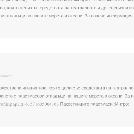
, която цели със средствата на театралното и др. сценични из
ви отпадъци на нашите морета и океани. За повече информация
comment
жествена инициатива, която цели със средствата на театралнот
ването с пластмасови отпадъци на нашите морета и океани. За
profile.php?id=61571605064163 Пакостниците пластмаси (Интро)