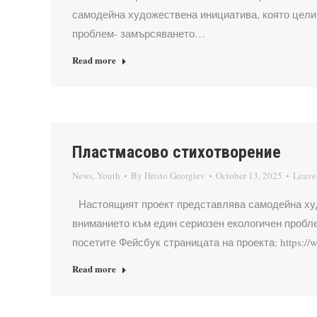
самодейна художествена инициатива, която цели 
проблем- замърсяването…
Read more
Пластмасово стихотворение
News
,
Youth
By
Hristo Georgiev
October 13, 2025
Leave
Настоящият проект представлява самодейна худо
вниманието към един сериозен екологичен пробл
посетите Фейсбук страницата на проекта: https://
Read more