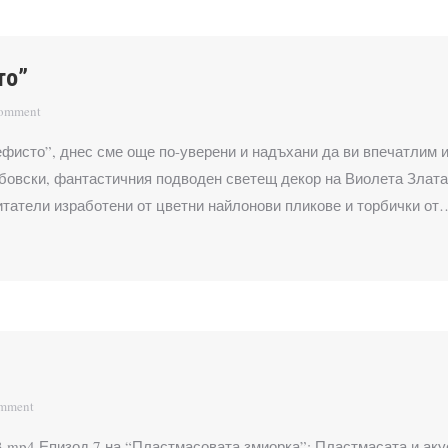
то”
comment
фисто”, днес сме още по-уверени и надъхани да ви впечатлим 
убовски, фантастичния подводен светещ декор на Виолета Злата
итатели изработени от цветни найлонови пликове и торбички от
omment
0/July3.mp4 Епизод 7 на “Пластмасовата змиорка”: Пластмасата и