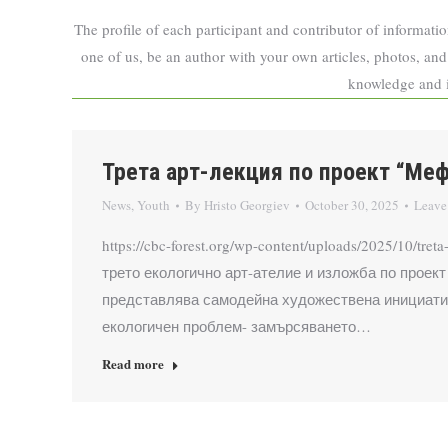
The profile of each participant and contributor of informatio
one of us, be an author with your own articles, photos, and
knowledge and id
Трета арт-лекция по проект “Ме
News
,
Youth
By
Hristo Georgiev
October 30, 2025
Leave
https://cbc-forest.org/wp-content/uploads/2025/10
трето екологично арт-ателие и изложба по про
представлява самодейна художествена инициатива
екологичен проблем- замърсяването…
Read more