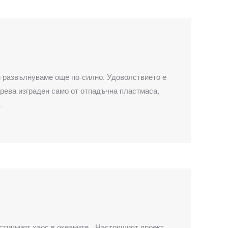
и развълнуваме още по-силно. Удоволствието е
рева изграден само от отпадъчна пластмаса,
…
 акустичният хаос в океаните Настоящият проект