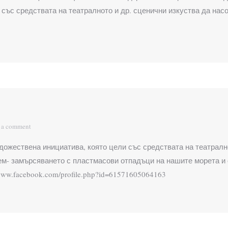
със средствата на театралното и др. сценични изкуства да нас
 a comment
жествена инициатива, която цели със средствата на театрално
ем- замърсяването с пластмасови отпадъци на нашите морета и
www.facebook.com/profile.php?id=61571605064163