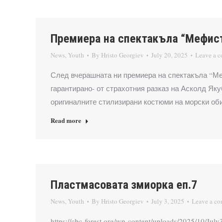
Премиера на спектакъла “Мефис
News
,
Youth
By
Hristo Georgiev
July 20, 2025
Leave a 
След вчерашната ни премиера на спектакъла “Ме
гарантирано- от страхотния разказ на Асколд Як
оригиналните стилизирани костюми на морски об
Read more
Пластмасовата змиорка еп.7
News
,
Youth
By
Hristo Georgiev
July 3, 2025
Leave a c
https://cbc-forest.org/wp-content/uploads/2025/1