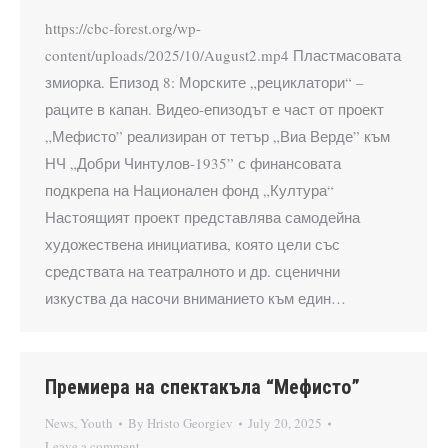
https://cbc-forest.org/wp-
content/uploads/2025/10/August2.mp4 Пластмасовата
змиорка. Епизод 8: Морските „рециклатори“ –
раците в капан. Видео-епизодът е част от проект
„Мефисто” реализиран от тетър „Виа Верде” към
НЧ „Добри Чинтулов-1935” с финансовата
подкрепа на Национален фонд „Култура“
Настоящият проект представлява самодейна
художествена инициатива, която цели със
средствата на театралното и др. сценични
изкуства да насочи вниманието към един…
Премиера на спектакъла “Мефисто”
News
,
Youth
By
Hristo Georgiev
July 20, 2025
Leave a comment