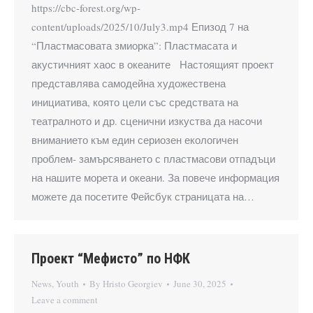
https://cbc-forest.org/wp-
content/uploads/2025/10/July3.mp4 Епизод 7 на
“Пластмасовата змиорка”: Пластмасата и
акустичният хаос в океаните Настоящият проект
представлява самодейна художествена
инициатива, която цели със средствата на
театралното и др. сценични изкуства да насочи
вниманието към един сериозен екологичен
проблем- замърсяването с пластмасови отпадъци
на нашите морета и океани. За повече информация
можете да посетите Фейсбук страницата на…
Проект “Мефисто” по НФК
News
,
Youth
By
Hristo Georgiev
June 30, 2025
Leave a comment