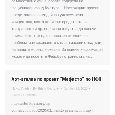
осъществен с финансовата подкрепа на
Национален фонд Култура. Настоящият проект
представлява самодейна художествена
инициатива, която цели със средствата на
театралното и др. сценични изкуства да насочи
вниманието към един сериозен екологичен
проблем- замърсяването с пластмасови отпадъци
на нашите морета и океани. За повече информация
можете да посетите Фейсбук страницата на…
Арт-ателие по проект “Мефисто” по НФК
News
,
Youth
By
Hristo Georgiev
October 15, 2025
Leave a comment
https://cbc-forest.org/wp-
content/uploads/2020/02/mefisto-presentation.mp4