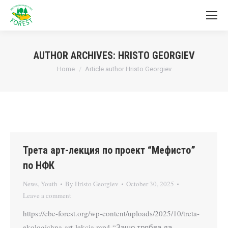
AUTHOR ARCHIVES:
HRISTO GEORGIEV
You are here:
Home
Article author Hristo Georgiev
Трета арт-лекция по проект “Мефисто”
по НФК
News
,
Youth
By
Hristo Georgiev
October 30, 2025
Leave a comment
https://cbc-forest.org/wp-content/uploads/2025/10/treta-
ekologichna-art-lekcia.mp4 “Защо трябва да