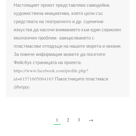
Настоящият проект представлява самодейна
художествена инициатива, която цели със
средствата на театралното и др. сценични
изкуства да насочи вниманието към един сериозен
екологичен проблем- замърсяването с
пластмасови отпадъци на нашите морета и океани.
За повече информация можете да посетите
Фейсбук страницата на проекта:
https://www.facebook.com/profile.php?
id=61571605064163 Пакостниците пластмаси
(Интро)
1
2
3
→