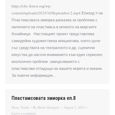
https://cbc-forest.org/wp-
content/uploads/2025/10/September-2.mp4 Епизод 9 на
Пластмасовата змиорка разказва за проблема с
наличието на пластмаса в млякото на морските
бозайници Настоящият проект представлява
самодейна художествена инициатива, която цели
със средствата на театралното и др. сценични
изкуства да насочи вниманието към един сериозен
екологичен проблем- замърсяването с
пластмасови отпадъци на нашите морета и океани.
За повече информация…
Пластамсовата змиорка еп.8
News
,
Youth
By
Hristo Georgiev
August 2, 2025
Leave a comment