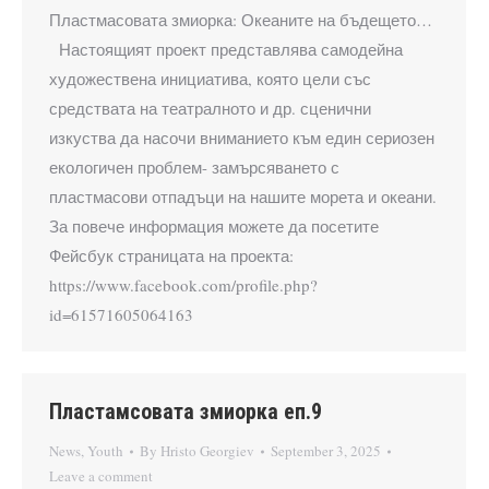
Пластмасовата змиорка: Океаните на бъдещето…
Настоящият проект представлява самодейна
художествена инициатива, която цели със
средствата на театралното и др. сценични
изкуства да насочи вниманието към един сериозен
екологичен проблем- замърсяването с
пластмасови отпадъци на нашите морета и океани.
За повече информация можете да посетите
Фейсбук страницата на проекта:
https://www.facebook.com/profile.php?
id=61571605064163
Пластамсовата змиорка еп.9
News
,
Youth
By
Hristo Georgiev
September 3, 2025
Leave a comment