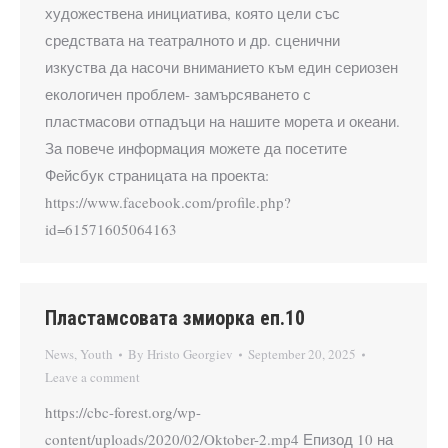
художествена инициатива, която цели със
средствата на театралното и др. сценични
изкуства да насочи вниманието към един сериозен
екологичен проблем- замърсяването с
пластмасови отпадъци на нашите морета и океани.
За повече информация можете да посетите
Фейсбук страницата на проекта:
https://www.facebook.com/profile.php?
id=61571605064163
Пластамсовата змиорка еп.10
News
,
Youth
By
Hristo Georgiev
September 20, 2025
Leave a comment
https://cbc-forest.org/wp-
content/uploads/2020/02/Oktober-2.mp4 Епизод 10 на