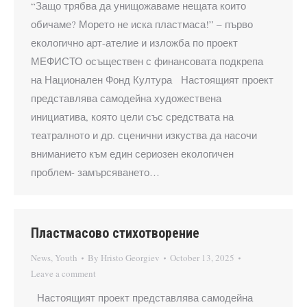
“Защо трябва да унищожаваме нещата които
обичаме? Морето не иска пластмаса!” – първо
екологично арт-ателие и изложба по проект
МЕФИСТО осъществен с финансовата подкрепа
на Национален Фонд Култура Настоящият проект
представлява самодейна художествена
инициатива, която цели със средствата на
театралното и др. сценични изкуства да насочи
вниманието към един сериозен екологичен
проблем- замърсяването…
Пластмасово стихотворение
News
,
Youth
By
Hristo Georgiev
October 13, 2025
Leave a comment
Настоящият проект представлява самодейна