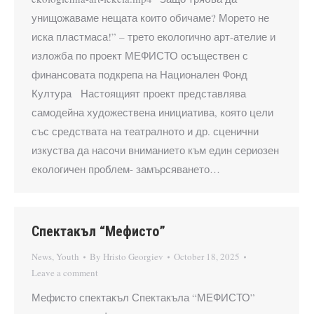
унищожаваме нещата които обичаме? Морето не
иска пластмаса!” – трето екологично арт-ателие и
изложба по проект МЕФИСТО осъществен с
финансовата подкрепа на Национален Фонд
Култура Настоящият проект представлява
самодейна художествена инициатива, която цели
със средствата на театралното и др. сценични
изкуства да насочи вниманието към един сериозен
екологичен проблем- замърсяването…
Спектакъл “Мефисто”
News
,
Youth
By
Hristo Georgiev
October 18, 2025
Leave a comment
Мефисто спектакъл Спектакъла “МЕФИСТО”