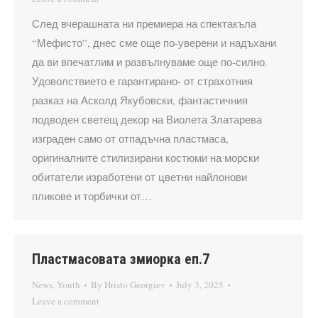
След вчерашната ни премиера на спектакъла
“Мефисто”, днес сме още по-уверени и надъхани
да ви впечатлим и развълнуваме още по-силно.
Удоволствието е гарантирано- от страхотния
разказ на Асколд Якубовски, фантастичния
подводен светещ декор на Виолета Златарева
изграден само от отпадъчна пластмаса,
оригиналните стилизирани костюми на морски
обитатели изработени от цветни найлонови
пликове и торбички от…
Пластмасовата змиорка еп.7
News
,
Youth
By
Hristo Georgiev
July 3, 2025
Leave a comment