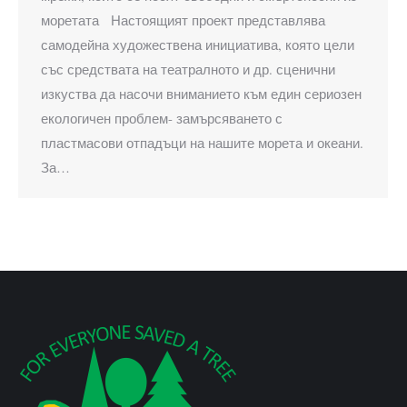
моретата Настоящият проект представлява
самодейна художествена инициатива, която цели
със средствата на театралното и др. сценични
изкуства да насочи вниманието към един сериозен
екологичен проблем- замърсяването с
пластмасови отпадъци на нашите морета и океани.
За…