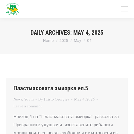
DAILY ARCHIVES:
MAY 4, 2025
You are here:
Home
2025
May
04
Пластмасовата змиорка еп.5
News
,
Youth
By
Hristo Georgiev
May 4, 2025
Leave a comment
Епизод 5 на “Пластмасовата змиорка” разказва за
Призрачните удушвачи- изоставените рибарски
мрежи, които се носят свободни и смъртоносни из