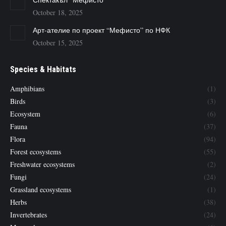
October 18, 2025
Арт-ателие по проект “Мефисто” по НФК
October 15, 2025
Species & Habitats
Amphibians
(1)
Birds
(3)
Ecosystem
(6)
Fauna
(37)
Flora
(94)
Forest ecosystems
(55)
Freshwater ecosystems
(2)
Fungi
(24)
Grassland ecosystems
(1)
Herbs
(38)
Invertebrates
(24)