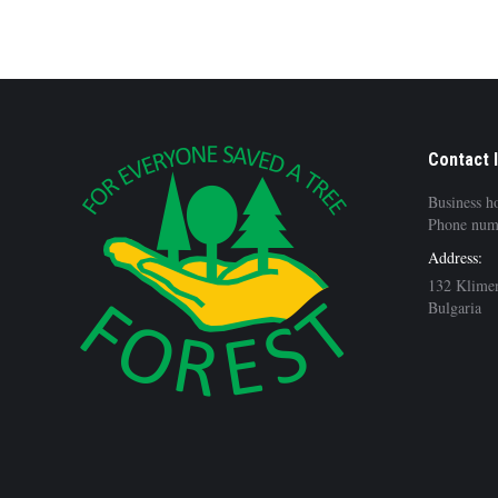
Contact 
Business h
Phone num
Address:
132 Klimen
Bulgaria