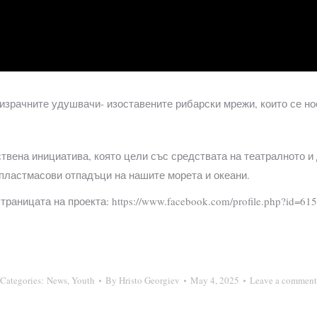
израчните удушвачи- изоставените рибарски мрежи, които се но
вена инициатива, която цели със средствата на театралното и 
пластмасови отпадъци на нашите морета и океани.
аницата на проекта: https://www.facebook.com/profile.php?id=6
Categories:
News
,
Youth
By
Hristo Georgiev
May 4, 2025
Leave a comment