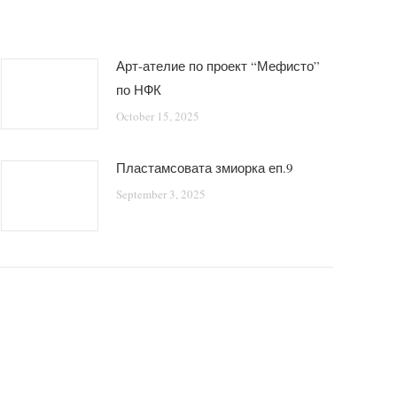
Арт-ателие по проект “Мефисто”
по НФК
October 15, 2025
Пластамсовата змиорка еп.9
September 3, 2025