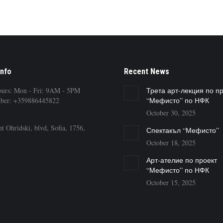
Info
Recent News
ours: Mon - Fri: 9AM - 5PM
Трета арт-лекция по п
ber: +359886445822
“Мефисто” по НФК
October 30, 2025
t Ohridski, blvd, Sofia, 1756,
Спектакъл “Мефисто”
October 18, 2025
Арт-ателие по проект
“Мефисто” по НФК
October 15, 2025