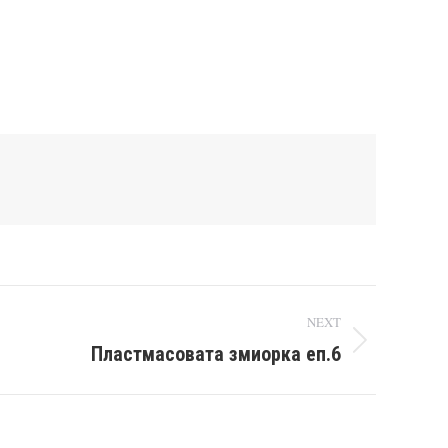
NEXT
Пластмасовата змиорка еп.6