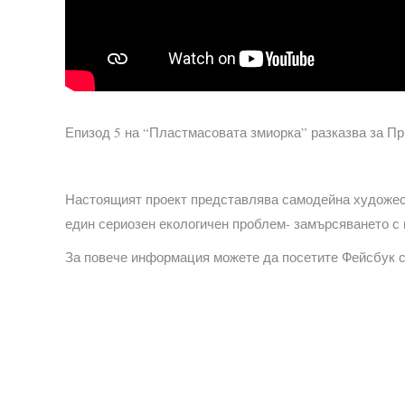
Епизод 5 на “Пластмасовата змиорка” разказва за Пр
Настоящият проект представлява самодейна художест
един сериозен екологичен проблем- замърсяването с 
За повече информация можете да посетите Фейсбук стр