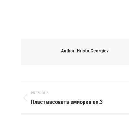
Author:
Hristo Georgiev
Post
PREVIOUS
navigation
Пластмасовата змиорка еп.3
Previous
post: