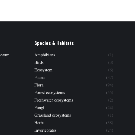
Species & Habitats
роект
Amphibians
(1)
Birds
(3)
Ecosystem
(6)
Fauna
(37)
Flora
(94)
Forest ecosystems
(55)
Freshwater ecosystems
(2)
Fungi
(24)
Grassland ecosystems
(1)
Herbs
(38)
Invertebrates
(24)