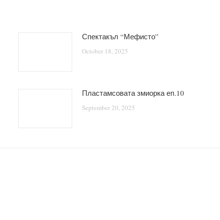
Спектакъл “Мефисто”
October 18, 2025
Пластамсовата змиорка еп.10
September 20, 2025