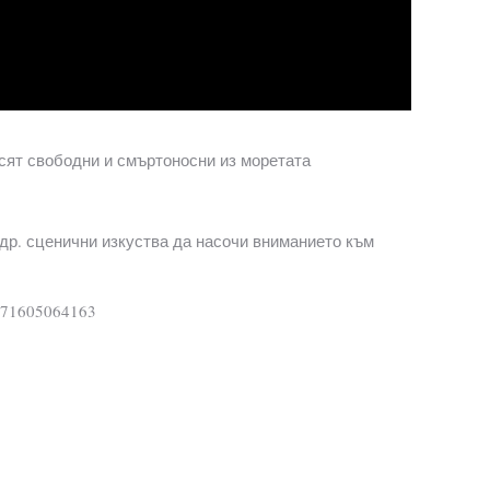
сят свободни и смъртоносни из моретата
др. сценични изкуства да насочи вниманието към
1571605064163