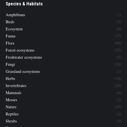
Species & Habitats
Amphibians
(1)
Birds
(3)
Ecosystem
(6)
Fauna
(37)
Flora
(94)
Forest ecosystems
(55)
Freshwater ecosystems
(2)
Fungi
(24)
Grassland ecosystems
(1)
Herbs
(38)
Invertebrates
(24)
Mammals
(6)
Mosses
(2)
Nature
(23)
Reptiles
(1)
Shrubs
(3)