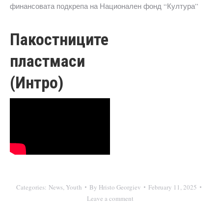
финансовата подкрепа на Национален фонд “Култура”
Пакостниците
пластмаси
(Интро)
Categories:
News
,
Youth
By
Hristo Georgiev
February 11, 2025
Leave a comment