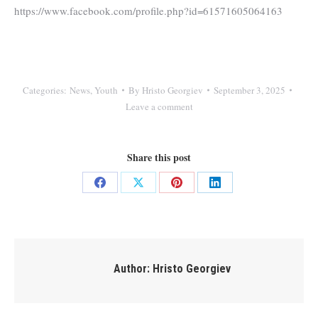
https://www.facebook.com/profile.php?id=61571605064163
Categories:
News
,
Youth
By
Hristo Georgiev
September 3, 2025
Leave a comment
Share this post
Share
Share
Share
Share
on
on
on
on
Facebook
X
Pinterest
LinkedIn
Author:
Hristo Georgiev