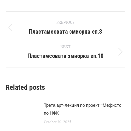
Post
PREVIOUS
navigation
Пластамсовата змиорка еп.8
Previous
post:
NEXT
Пластамсовата змиорка еп.10
Next
post:
Related posts
Трета арт-лекция по проект “Мефисто”
по НФК
October 30, 2025