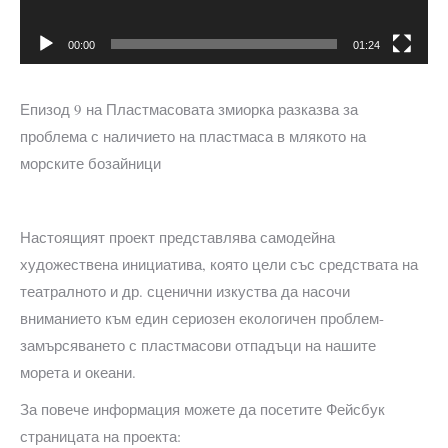
00:00
01:24
Епизод 9 на Пластмасовата змиорка разказва за
проблема с наличието на пластмаса в млякото на
морските бозайници
Настоящият проект представлява самодейна
художествена инициатива, която цели със средствата на
театралното и др. сценични изкуства да насочи
вниманието към един сериозен екологичен проблем-
замърсяването с пластмасови отпадъци на нашите
морета и океани.
За повече информация можете да посетите Фейсбук
страницата на проекта: