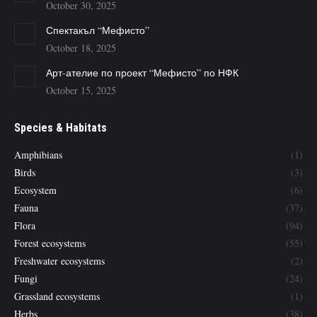
October 30, 2025
Спектакъл “Мефисто”
October 18, 2025
Арт-ателие по проект “Мефисто” по НФК
October 15, 2025
Species & Habitats
Amphibians
(1)
Birds
(3)
Ecosystem
(6)
Fauna
(37)
Flora
(94)
Forest ecosystems
(55)
Freshwater ecosystems
(2)
Fungi
(24)
Grassland ecosystems
(1)
Herbs
(38)