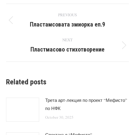
Post
PREVIOUS
navigation
Пластамсовата змиорка еп.9
Previous
post:
NEXT
Пластмасово стихотворение
Next
post:
Related posts
Трета арт-лекция по проект “Мефисто”
по НФК
October 30, 2025
Спектакъл “Мефисто”