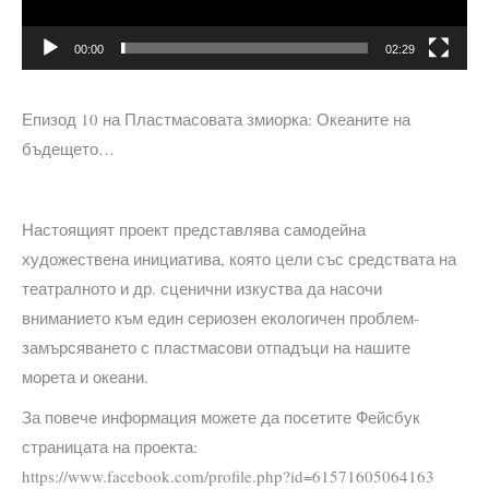
00:00
02:29
Епизод 10 на Пластмасовата змиорка: Океаните на
бъдещето…
Настоящият проект представлява самодейна
художествена инициатива, която цели със средствата на
театралното и др. сценични изкуства да насочи
вниманието към един сериозен екологичен проблем-
замърсяването с пластмасови отпадъци на нашите
морета и океани.
За повече информация можете да посетите Фейсбук
страницата на проекта:
https://www.facebook.com/profile.php?id=61571605064163