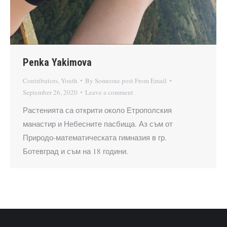
Penka Yakimova
Contributors
,
Youth
By
Someone post From Email
September 26, 2020
Leave a comment
Растенията са открити около Етрополския
манастир и Небесните пасбища. Аз съм от
Природо-математическата гимназия в гр.
Ботевград и съм на 18 години.