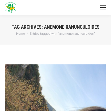
TAG ARCHIVES:
ANEMONE RANUNCULOIDES
You are here:
Home
Entries tagged with "anemone ranunculoides"