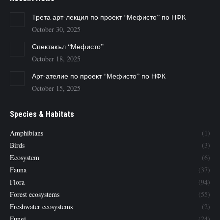
Трета арт-лекция по проект “Мефисто” по НФК
October 30, 2025
Спектакъл “Мефисто”
October 18, 2025
Арт-ателие по проект “Мефисто” по НФК
October 15, 2025
Species & Habitats
Amphibians
(1)
Birds
(3)
Ecosystem
(6)
Fauna
(37)
Flora
(94)
Forest ecosystems
(55)
Freshwater ecosystems
(2)
Fungi
(24)