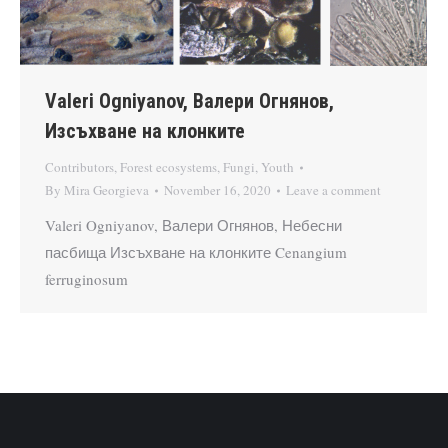
Valeri Ogniyanov, Валери Огнянов,
Изсъхване на клонките
Contributors
,
Forest ecosystems
,
Fungi
,
Youth
By
Mira Georgieva
November 16, 2020
Leave a comment
Valeri Ogniyanov, Валери Огнянов, Небесни
пасбища Изсъхване на клонките Cenangium
ferruginosum