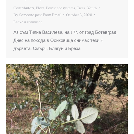
Contributors
,
Flora
,
Forest ecosystems
,
Trees
,
Youth
By
Someone post From Email
October 3, 2020
Leave a comment
Аз съм Тияна Василева, на 17г. от град Ботевград.
Днес на похода в Осиковица снимах тези 3
дървета: Смърч, Благун и Бреза.