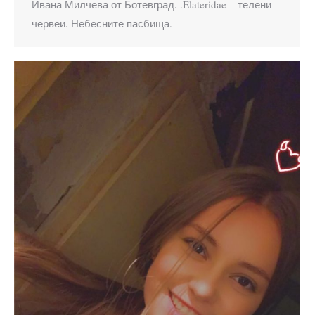
Ивана Милчева от Ботевград. .Elateridae – телени
червеи. Небесните пасбища.