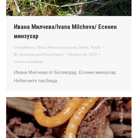
Ивана Милчева/Ivana Milcheva/ Есенен
минзухар
Contributors
,
Flora
,
Forest ecosystems
,
Herbs
,
Youth
By
Someone post From Email
October 24, 2020
Leave a comment
Ивана Милчева от Ботевград. Есенен минзухар.
Небесните пасбища.