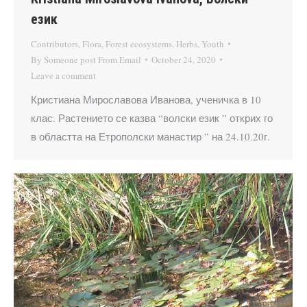
език
Contributors
,
Flora
,
Forest ecosystems
,
Herbs
,
Youth
By
Someone post From Email
October 24, 2020
Leave a comment
Кристиана Мирославова Иванова, ученичка в 10
клас. Растението се казва “волски език ” открих го
в областта на Етрополски манастир ” на 24.10.20г.