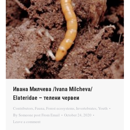
Ивана Милчева /Ivana Milcheva/
Elateridae – телени червеи
Contributors
,
Fauna
,
Forest ecosystems
,
Invertebrates
,
Youth
By
Someone post From Email
October 24, 2020
Leave a comment