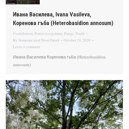
Ивана Василева, Ivana Vasileva,
Коренова гъба (Heterobasidion annosum)
Contributors
,
Forest ecosystems
,
Fungi
,
Youth
By
Someone post From Email
October 24, 2020
Leave a comment
Ивана Василева Коренова гъба (Heterobasidion
annosum)