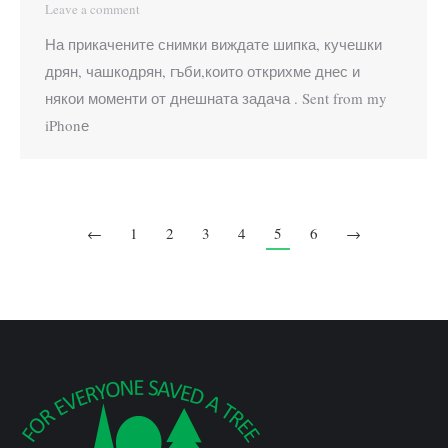
Leave a comment
На прикачените снимки виждате шипка, кучешки
дрян, чашкодрян, гъби,които открихме днес и
някои моменти от днешната задача . Sent from my
iPhonе
←
1
2
3
4
5
6
→