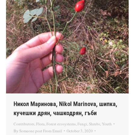
Никол Маринова, Nikol Marinova, шипка,
кучешки дрян, чашкодрян, гъби
Contributors
,
Flora
,
Forest ecosystems
,
Fungi
,
Shrubs
,
Youth
By
Someone post From Email
October 3, 2020