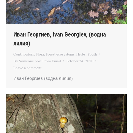
Иван Георгиев, Ivan Georgiev, (водна
лилия)
Contributors
,
Flora
,
Forest ecosystems
,
Herbs
,
Youth
By
Someone post From Email
October 24, 2020
Leave a comment
Иван Георгиев (водна лилия)