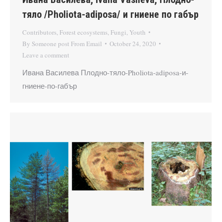
тяло /Pholiota-adiposa/ и гниене по габър
Contributors
,
Forest ecosystems
,
Fungi
,
Youth
By
Someone post From Email
October 24, 2020
Leave a comment
Ивана Василева Плодно-тяло-Pholiota-adiposa-и-
гниене-по-габър