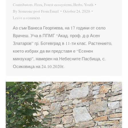
Contributors
,
Flora
,
Forest ecosystems
,
Herbs
,
Youth
By
Someone post From Email
October 24, 2020
Leave a comment
Аз съм Ванеса Георгиева, на 17 години от село
Врачеш. Уча в ППМГ “Акад. проф. д-р Асен
Златаров” гр. Ботевград в 11-ти клас. Растението,
което избрах да ви представя е “Есенен
минзухар”, намерен на Небесните Пасбища, с.
Осиковица на 24.10.2020г.