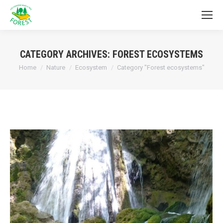
CATEGORY ARCHIVES:
FOREST ECOSYSTEMS
You are here:
Home
Nature
Ecosystem
Category "Forest ecosystems"