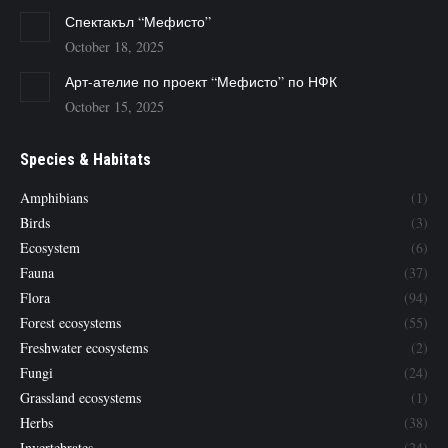
Спектакъл “Мефисто”
October 18, 2025
Арт-ателие по проект “Мефисто” по НФК
October 15, 2025
Species & Habitats
Amphibians
(1)
Birds
(3)
Ecosystem
(6)
Fauna
(37)
Flora
(94)
Forest ecosystems
(55)
Freshwater ecosystems
(2)
Fungi
(24)
Grassland ecosystems
(1)
Herbs
(38)
Invertebrates
(24)