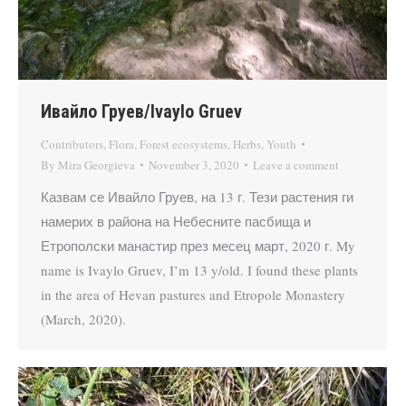
Ивайло Груев/Ivaylo Gruev
Contributors
,
Flora
,
Forest ecosystems
,
Herbs
,
Youth
By
Mira Georgieva
November 3, 2020
Leave a comment
Казвам се Ивайло Груев, на 13 г. Тези растения ги
намерих в района на Небесните пасбища и
Етрополски манастир през месец март, 2020 г. My
name is Ivaylo Gruev, I’m 13 y/old. I found these plants
in the area of Hevan pastures and Etropole Monastery
(March, 2020).