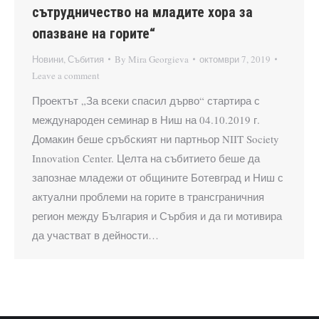
сътрудничество на младите хора за
опазване на горите“
Новини
,
Събития
By
Mira Georgieva
октомври 7, 2019
Leave a comment
Проектът „За всеки спасил дърво“ стартира с
международен семинар в Ниш на 04.10.2019 г.
Домакин беше сръбският ни партньор NIIT Society
Innovation Center. Целта на събитието беше да
запознае младежи от общините Ботевград и Ниш с
актуални проблеми на горите в трансграничния
регион между България и Сърбия и да ги мотивира
да участват в дейности…