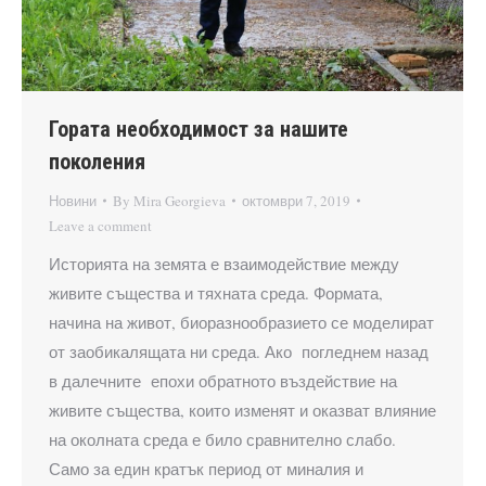
Гората необходимост за нашите
поколения
Новини
By
Mira Georgieva
октомври 7, 2019
Leave a comment
Историята на земята е взаимодействие между
живите същества и тяхната среда. Формата,
начина на живот, биоразнообразието се моделират
от заобикалящата ни среда. Ако погледнем назад
в далечните епохи обратното въздействие на
живите същества, които изменят и оказват влияние
на околната среда е било сравнително слабо.
Само за един кратък период от миналия и