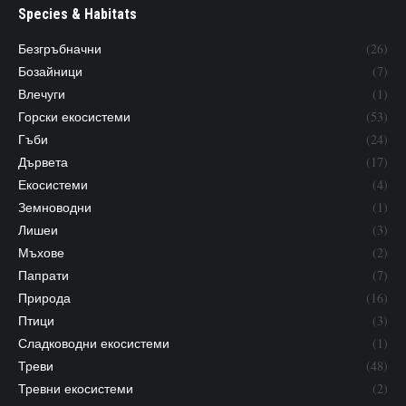
Species & Habitats
Безгръбначни
(26)
Бозайници
(7)
Влечуги
(1)
Горски екосистеми
(53)
Гъби
(24)
Дървета
(17)
Екосистеми
(4)
Земноводни
(1)
Лишеи
(3)
Мъхове
(2)
Папрати
(7)
Природа
(16)
Птици
(3)
Сладководни екосистеми
(1)
Треви
(48)
Тревни екосистеми
(2)