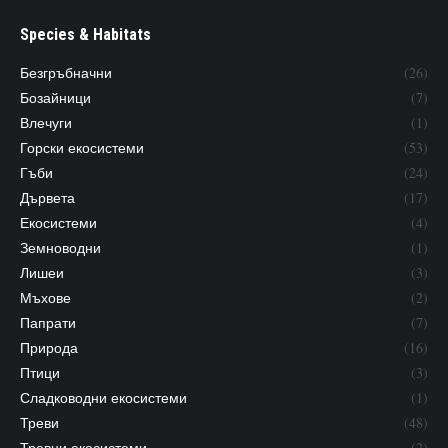
Species & Habitats
Безгръбначни
(26)
Бозайници
(7)
Влечуги
(1)
Горски екосистеми
(53)
Гъби
(24)
Дървета
(17)
Екосистеми
(4)
Земноводни
(1)
Лишеи
(3)
Мъхове
(2)
Папрати
(7)
Природа
(16)
Птици
(3)
Сладководни екосистеми
(1)
Треви
(48)
Тревни екосистеми
(2)