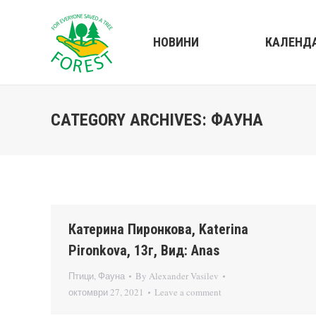
НОВИНИ
КАЛЕНД
CATEGORY ARCHIVES:
ФАУНА
Катерина Пиронкова, Katerina
Pironkova, 13г, Вид: Anas
Птици
,
Фауна
By
Alexander Vasilev
октомври 27, 2021
Leave a comment