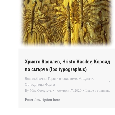
Христо Василев, Hristo Vasilev, Корояд
по смърча (Ips typographus)
Безгръбначни
,
Горски екосистеми
,
Младежи
,
Сътрудници
,
Фауна
By
Mira Georgieva
ноември 17, 2020
Leave a comment
Enter description here