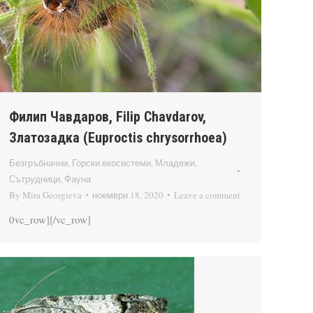
Филип Чавдаров, Filip Chavdarov,
Златозадка (Euproctis chrysorrhoea)
Безгръбначни
,
Горски екосистеми
,
Младежи
,
Сътрудници
,
Фауна
By
Mira Georgieva
ноември 18, 2020
Leave a comment
0vc_row][/vc_row]