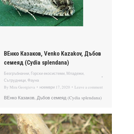
ВЕнко Казаков, Venko Kazakov, Дъбов
семеяд (Cydia splendana)
Безгръбначни
,
Горски екосистеми
,
Младежи
,
Сътрудници
,
Фауна
By
Mira Georgieva
ноември 17, 2020
Leave a comment
ВЕнко Казаков, Дъбов семеяд (Cydia splendana)