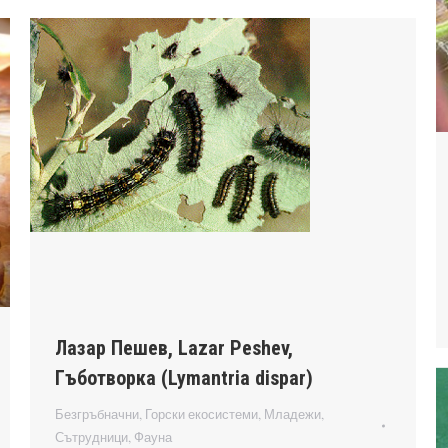
Лазар Пешев, Lazar Peshev,
Гъботворка (Lymantria dispar)
Безгръбначни
,
Горски екосистеми
,
Младежи
,
Сътрудници
,
Фауна