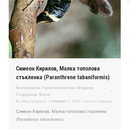
Симеон Кирилов, Малка тополова
стъкленка (Paranthrene tabaniformis)
Безгръбначни
,
Горски екосистеми
,
Младежи
,
Сътрудници
,
Фауна
By
Mira Georgieva
ноември 17, 2020
Leave a comment
Симеон Кирилов, Малка тополова стъкленка
(Paranthrene tabaniformis)