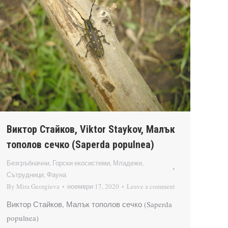
Виктор Стайков, Viktor Staykov, Малък
тополов сечко (Saperda populnea)
Безгръбначни
,
Горски екосистеми
,
Младежи
,
Сътрудници
,
Фауна
By
Mira Georgieva
ноември 17, 2020
Leave a comment
Виктор Стайков, Малък тополов сечко (Saperda
populnea)