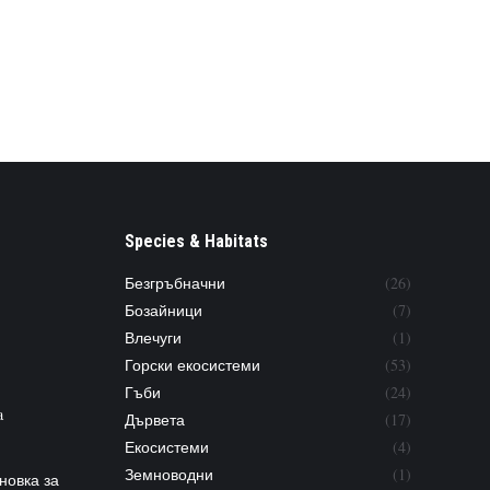
Species & Habitats
Безгръбначни
(26)
Бозайници
(7)
Влечуги
(1)
Горски екосистеми
(53)
Гъби
(24)
a
Дървета
(17)
Екосистеми
(4)
Земноводни
(1)
новка за