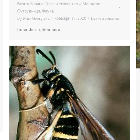
Безгръбначни
,
Горски екосистеми
,
Младежи
,
Сътрудници
,
Фауна
By
Mira Georgieva
ноември 17, 2020
Leave a comment
Enter description here