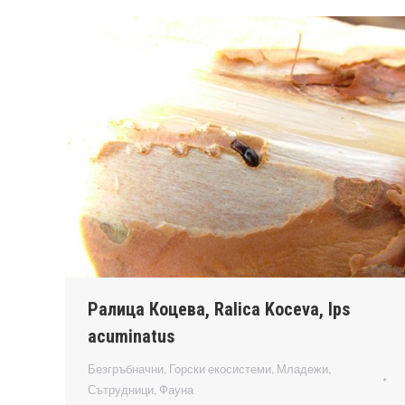
Ралица Коцева, Ralica Koceva, Ips
acuminatus
Безгръбначни
,
Горски екосистеми
,
Младежи
,
Сътрудници
,
Фауна