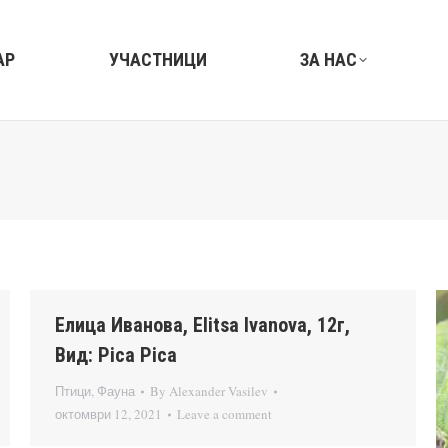
АР
УЧАСТНИЦИ
ЗА НАС
Елица Иванова, Elitsa Ivanova, 12г,
Вид: Pica Pica
Птици
,
Фауна
By
Alexander Vasilev
октомври 12, 2021
Leave a comment