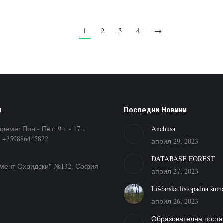
1
2
3
4
→
и
Последни Новини
реме: Пон - Пет: 9ч. - 17ч.
Anchusa
 +359886445822
април 29, 2023
DATABASE FOREST
имент Охридски" №132, София
април 27, 2023
Lišćarska listopadna šum
април 26, 2023
Образователна поста