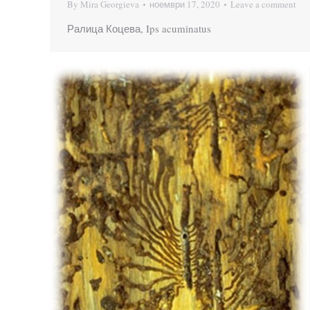
By
Mira Georgieva
ноември 17, 2020
Leave a comment
Ралица Коцева, Ips acuminatus