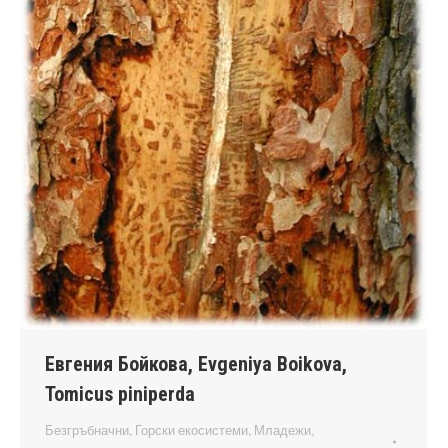
Евгения Бойкова, Evgeniya Boikova,
Tomicus piniperda
Безгръбначни
,
Горски екосистеми
,
Младежи
,