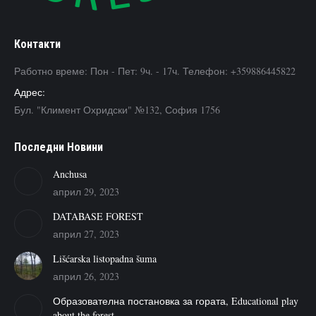
Контакти
Работно време: Пон - Пет: 9ч. - 17ч. Телефон: +359886445822
Адрес:
Бул. "Климент Охридски" №132, София 1756
Последни Новини
Anchusa
април 29, 2023
DATABASE FOREST
април 27, 2023
Lišćarska listopadna šuma
април 26, 2023
Образователна постановка за гората, Educational play
about the forest