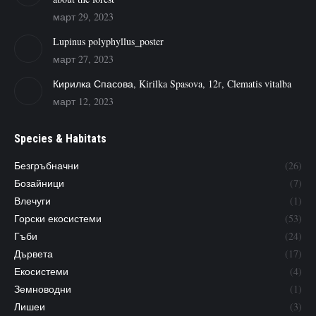
март 29, 2023
Lupinus polyphyllus_poster
март 27, 2023
Кирилка Спасова, Kirilka Spasova, 12г, Clematis vitalba
март 12, 2023
Species & Habitats
Безгръбначни
(26)
Бозайници
(7)
Влечуги
(1)
Горски екосистеми
(53)
Гъби
(24)
Дървета
(17)
Екосистеми
(4)
Земноводни
(1)
Лишеи
(3)