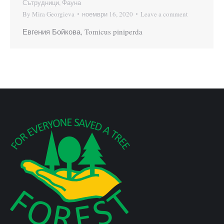
Сътрудници
,
Фауна
By
Mira Georgieva
ноември 16, 2020
Leave a comment
Евгения Бойкова, Tomicus piniperda