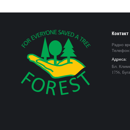
Контакт
Радно вре
Телефон:
Адреса:
Бл. Клим
1756, Буг