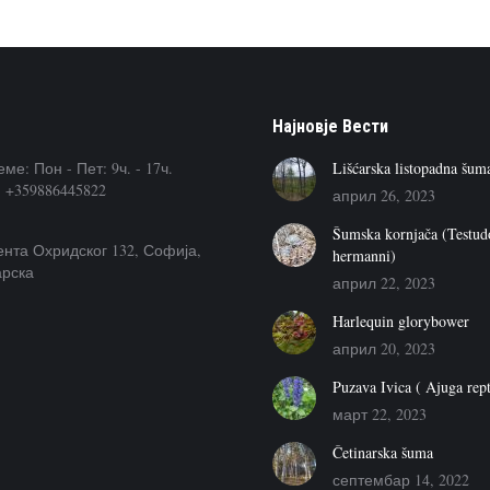
Наjновje Вести
ме: Пон - Пет: 9ч. - 17ч.
Lišćarska listopadna šum
 +359886445822
април 26, 2023
Šumska kornjača (Testud
ента Охридског 132, Софија,
hermanni)
арска
април 22, 2023
Harlequin glorybower
април 20, 2023
Puzava Ivica ( Ajuga rep
март 22, 2023
Četinarska šuma
септембар 14, 2022