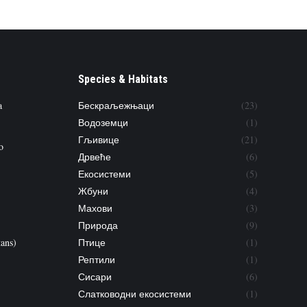
Species & Habitats
a
Бескраљежњаци
(23)
Водоземци
(1)
Гљивице
(21)
o
Дрвеће
(6)
Екосистеми
(5)
Жбуни
(4)
Махови
(3)
Природа
(9)
tans)
Птице
(1)
Рептили
(1)
Сисари
(6)
Слатководни екосистеми
(1)