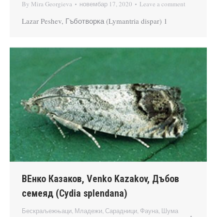
By
Mira Georgieva
новембар 17, 2020
Leave a comment
Lazar Peshev, Гъботворка (Lymantria dispar) 1
ВЕнко Казаков, Venko Kazakov, Дъбов
семеяд (Cydia splendana)
Бескраљежњаци
,
Младежи
,
Сарадници
,
Фауна
,
Шума