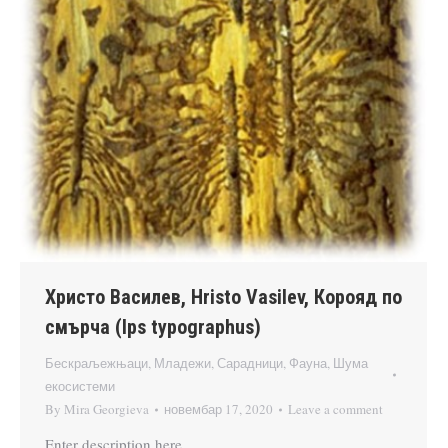
Христо Василев, Hristo Vasilev, Корояд по
смърча (Ips typographus)
Бескраљежњаци
,
Младежи
,
Сарадници
,
Фауна
,
Шума
екосистеми
By
Mira Georgieva
новембар 17, 2020
Leave a comment
Enter description here