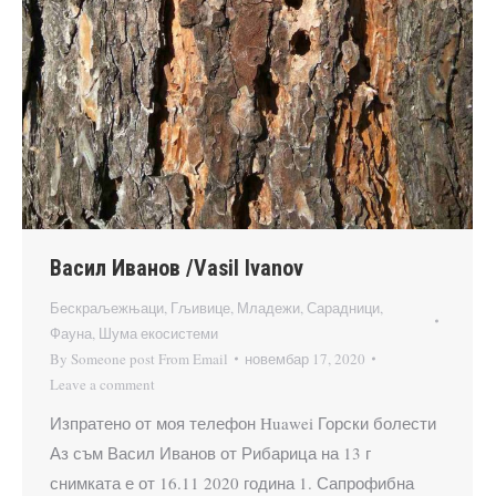
Васил Иванов /Vasil Ivanov
Бескраљежњаци
,
Гљивице
,
Младежи
,
Сарадници
,
Фауна
,
Шума екосистеми
By
Someone post From Email
новембар 17, 2020
Leave a comment
Изпратено от моя телефон Huawei Горски болести
Аз съм Васил Иванов от Рибарица на 13 г
снимката е от 16.11 2020 година 1. Сапрофибна