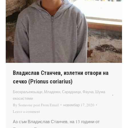
Владислав Станчев, излетни отвори на
сечко (Prionus coriarius)
Бескраљежњаци
,
Младежи
,
Сарадници
,
Фауна
,
Шума
екосистеми
By
Someone post From Email
новембар 17, 2020
Leave a comment
Аз съм Владислав Станчев, на 13 години от