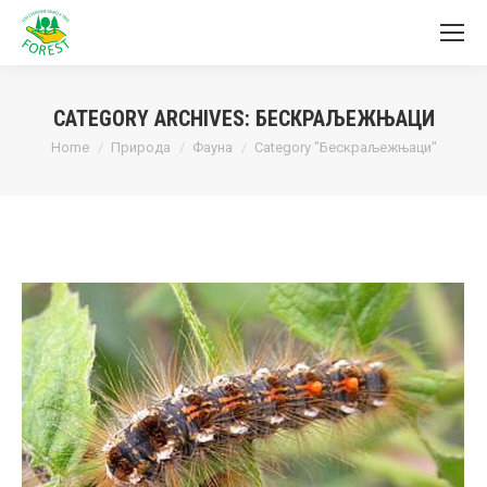
CATEGORY ARCHIVES:
БЕСКРАЉЕЖЊАЦИ
You are here:
Home
Природа
Фауна
Category "Бескраљежњаци"