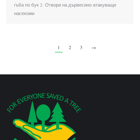
гъба по бук 2. Отвори на дървесино атакуващи
насекоми
1
2
3
→