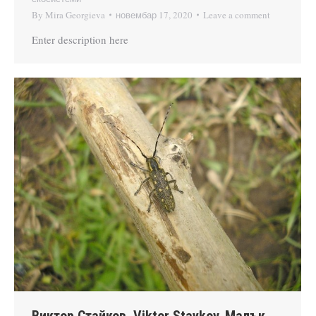
By
Mira Georgieva
новембар 17, 2020
Leave a comment
Enter description here
Виктор Стайков, Viktor Staykov, Малък