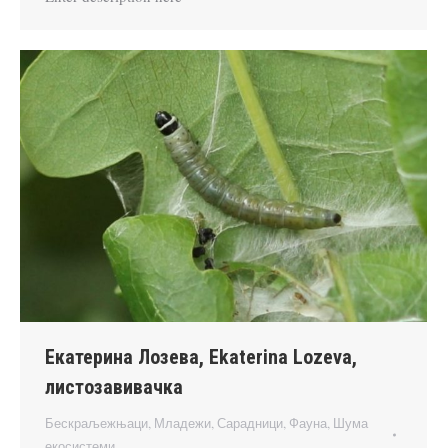
Екатерина Лозева, Ekaterina Lozeva,
листозавивачка
Бескраљежњаци
,
Младежи
,
Сарадници
,
Фауна
,
Шума
екосистеми