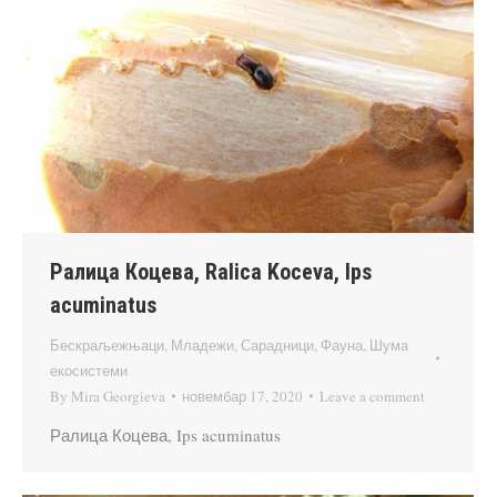
Ралица Коцева, Ralica Koceva, Ips
acuminatus
Бескраљежњаци
,
Младежи
,
Сарадници
,
Фауна
,
Шума
екосистеми
By
Mira Georgieva
новембар 17, 2020
Leave a comment
Ралица Коцева, Ips acuminatus