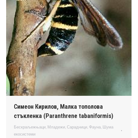
Симеон Кирилов, Малка тополова
стъкленка (Paranthrene tabaniformis)
Бескраљежњаци
,
Младежи
,
Сарадници
,
Фауна
,
Шума
екосистеми