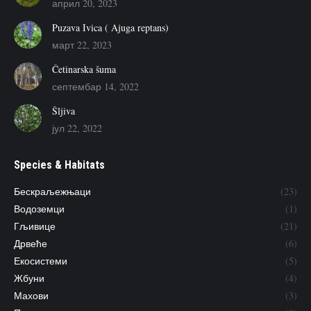
април 20, 2023
Puzava Ivica ( Ajuga reptans)
март 22, 2023
Četinarska šuma
септембар 14, 2022
Šljiva
јул 22, 2022
Species & Habitats
Бескраљежњаци
(23)
Водоземци
(1)
Гљивице
(21)
Дрвеће
(6)
Екосистеми
(5)
Жбуни
(4)
Махови
(3)