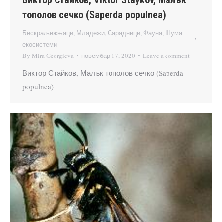
тополов сечко (Saperda populnea)
Бескраљежњаци
,
Младежи
,
Сарадници
,
Фауна
,
Шума
екосистеми
By
Mira Georgieva
новембар 17, 2020
Leave a comment
Виктор Стайков, Малък тополов сечко (Saperda
populnea)