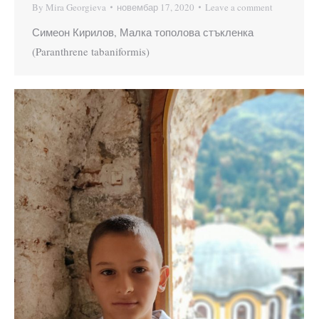
By
Mira Georgieva
новембар 17, 2020
Leave a comment
Симеон Кирилов, Малка тополова стъкленка
(Paranthrene tabaniformis)