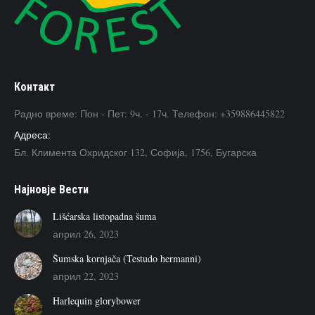
Контакт
Радно време: Пон - Пет: 9ч. - 17ч. Телефон: +359886445822
Адреса:
Бл. Климента Охридског 132, Софија, 1756, Бугарска
Наjновje Вести
Lišćarska listopadna šuma
април 26, 2023
Šumska kornjača (Testudo hermanni)
април 22, 2023
Harlequin glorybower