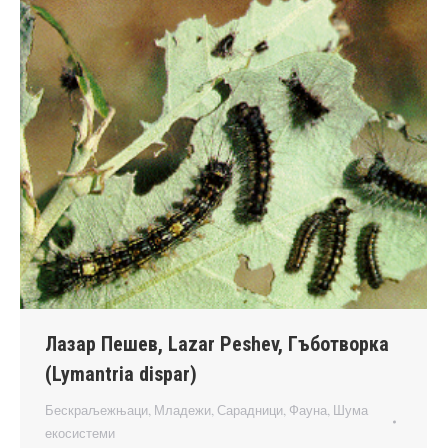
Лазар Пешев, Lazar Peshev, Гъботворка
(Lymantria dispar)
Бескраљежњаци
,
Младежи
,
Сарадници
,
Фауна
,
Шума
екосистеми