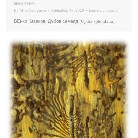
екосистеми
By
Mira Georgieva
новембар 17, 2020
Leave a comment
ВЕнко Казаков, Дъбов семеяд (Cydia splendana)