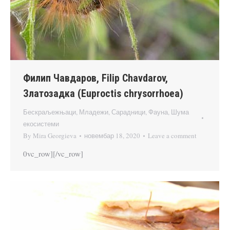
Филип Чавдаров, Filip Chavdarov,
Златозадка (Euproctis chrysorrhoea)
Бескраљежњаци
,
Младежи
,
Сарадници
,
Фауна
,
Шума
екосистеми
By
Mira Georgieva
новембар 18, 2020
Leave a comment
0vc_row][/vc_row]