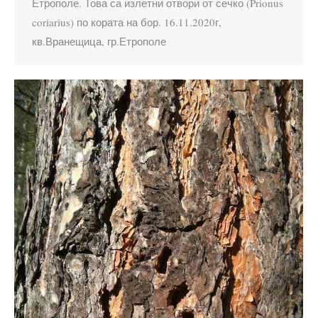
Етрополе. Това са излетни отвори от сечко (Prionus
coriarius) по кората на бор. 16.11.2020г,
кв.Вранещица, гр.Етрополе