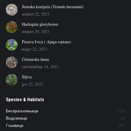
Šumska kornjača (Testudo hermanni)
април 22, 2023
Harlequin glorybower
април 20, 2023
Puzava Ivica ( Ajuga reptans)
март 22, 2023
Četinarska šuma
септембар 14, 2022
Šljiva
јул 22, 2022
Species & Habitats
Бескраљежњаци
(23)
Водоземци
(1)
Гљивице
(21)