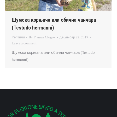
Шумска корњача или обична чанчара
(Testudo hermanni)
Рептили
By
Plamen Glogov
децембар 22, 2019
Leave a comment
Шумска корњача или обична чанчара (Testudo
hermanni)