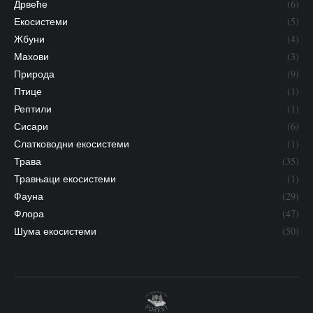
Дрвеће
(6)
Екосистеми
(5)
Жбуни
(4)
Махови
(3)
Природа
(9)
Птице
(1)
Рептили
(1)
Сисари
(6)
Слатководни екосистеми
(1)
Трава
(35)
Травњаци екосистеми
(1)
Фауна
(29)
Флора
(47)
Шума екосистеми
(50)