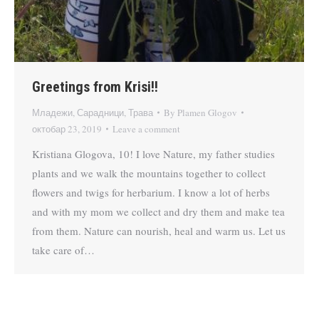
Greetings from Krisi!!
Младежи
,
Сарадници
,
Трава
By
Plamen Glogov
октобар 23, 2019
Leave a comment
Kristiana Glogova, 10! I love Nature, my father studies
plants and we walk the mountains together to collect
flowers and twigs for herbarium. I know a lot of herbs
and with my mom we collect and dry them and make tea
from them. Nature can nourish, heal and warm us. Let us
take care of…