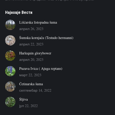
Наjновje Вести
Lišćarska listopadna šuma
април 26, 2023
Šumska kornjača (Testudo hermanni)
април 22, 2023
Harlequin glorybower
април 20, 2023
Puzava Ivica ( Ajuga reptans)
март 22, 2023
Četinarska šuma
септембар 14, 2022
Šljiva
јул 22, 2022