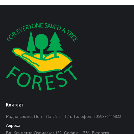
Контакт
Радно време: Пон - Пет: 9ч. - 17ч. Телефон: +359886445822
Адреса:
Бл. Климента Охридског 132, Софија, 1756, Бугарска