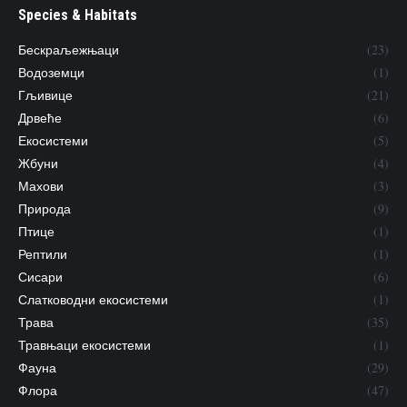
Species & Habitats
Бескраљежњаци
(23)
Водоземци
(1)
Гљивице
(21)
Дрвеће
(6)
Екосистеми
(5)
Жбуни
(4)
Махови
(3)
Природа
(9)
Птице
(1)
Рептили
(1)
Сисари
(6)
Слатководни екосистеми
(1)
Трава
(35)
Травњаци екосистеми
(1)
Фауна
(29)
Флора
(47)