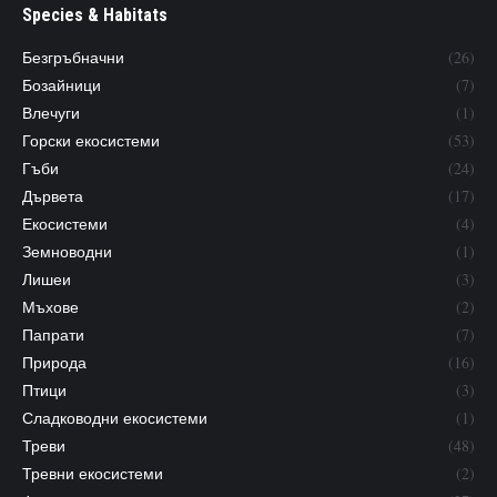
Species & Habitats
Безгръбначни
(26)
Бозайници
(7)
Влечуги
(1)
Горски екосистеми
(53)
Гъби
(24)
Дървета
(17)
Екосистеми
(4)
Земноводни
(1)
Лишеи
(3)
Мъхове
(2)
Папрати
(7)
Природа
(16)
Птици
(3)
Сладководни екосистеми
(1)
Треви
(48)
Тревни екосистеми
(2)