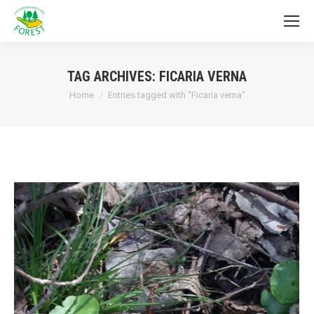
TAG ARCHIVES:
FICARIA VERNA
You are here:
Home
Entries tagged with "Ficaria verna"