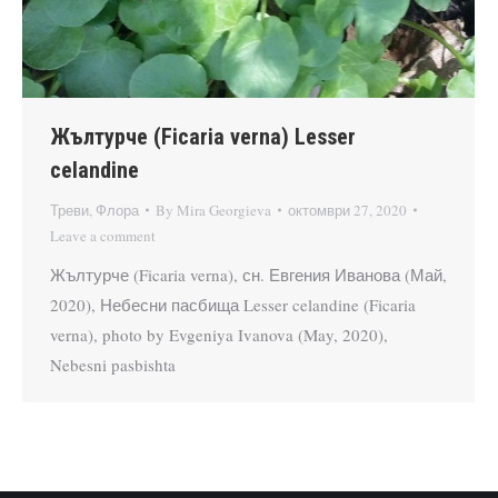
Жълтурче (Ficaria verna) Lesser
celandine
Треви
,
Флора
By
Mira Georgieva
октомври 27, 2020
Leave a comment
Жълтурче (Ficaria verna), сн. Евгения Иванова (Май,
2020), Небесни пасбища Lesser celandine (Ficaria
verna), photo by Evgeniya Ivanova (May, 2020),
Nebesni pasbishta