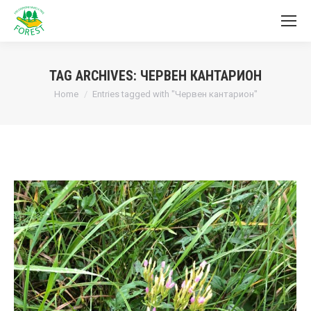
TAG ARCHIVES:
ЧЕРВЕН КАНТАРИОН
You are here:
Home
Entries tagged with "Червен кантарион"