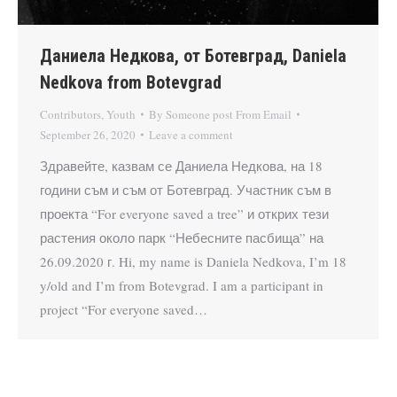
Даниела Недкова, от Ботевград, Daniela
Nedkova from Botevgrad
Contributors
,
Youth
By
Someone post From Email
September 26, 2020
Leave a comment
Здравейте, казвам се Даниела Недкова, на 18
години съм и съм от Ботевград. Участник съм в
проекта “For everyone saved a tree” и открих тези
растения около парк “Небесните пасбища” на
26.09.2020 г. Hi, my name is Daniela Nedkova, I’m 18
y/old and I’m from Botevgrad. I am a participant in
project “For everyone saved…