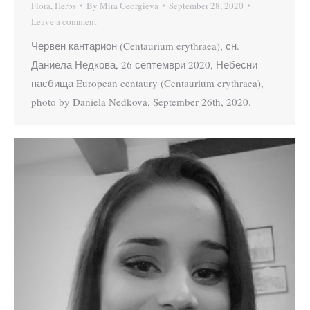
Flora
,
Herbs
By
Mira Georgieva
September 28, 2020
Leave a comment
Червен кантарион (Centaurium erythraea), сн.
Даниела Недкова, 26 септември 2020, Небесни
пасбища European centaury (Centaurium erythraea),
photo by Daniela Nedkova, September 26th, 2020.