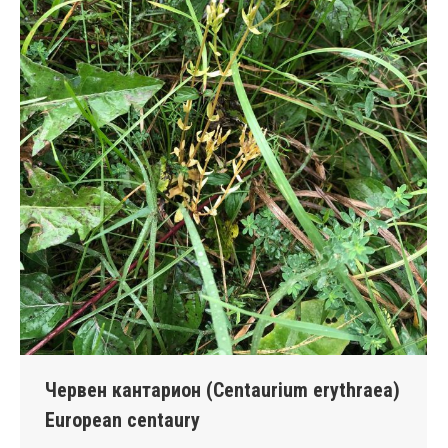
Червен кантарион (Centaurium erythraea)
European centaury