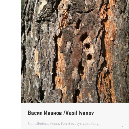
Васил Иванов /Vasil Ivanov
Contributors
,
Fauna
,
Forest ecosystems
,
Fungi
,