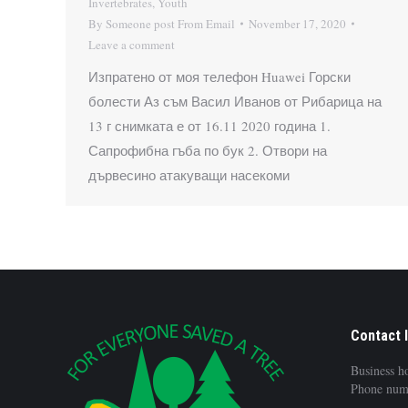
Invertebrates
,
Youth
By
Someone post From Email
November 17, 2020
Leave a comment
Изпратено от моя телефон Huawei Горски
болести Аз съм Васил Иванов от Рибарица на
13 г снимката е от 16.11 2020 година 1.
Сапрофибна гъба по бук 2. Отвори на
дървесино атакуващи насекоми
Contact 
Business h
Phone num