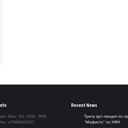
Info
Recent News
ours: Mon - Fri: 9AM - 5PM
Трета арт-лекция по п
ber: +359886445822
“Мефисто” по НФК