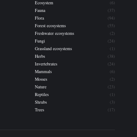
Ecosystem
(6)
Fauna
(37)
Flora
(94)
Forest ecosystems
(55)
Freshwater ecosystems
(2)
Fungi
(24)
Grassland ecosystems
(1)
Herbs
(38)
Invertebrates
(24)
Mammals
(6)
Mosses
(2)
Nature
(23)
Reptiles
(1)
Shrubs
(3)
Trees
(17)