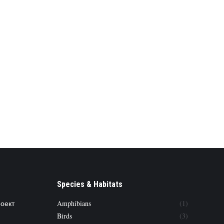
Species & Habitats
роект
Amphibians
(1)
Birds
(3)