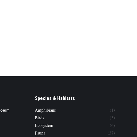
Species & Habitats
роект
Amphibians
(1)
Birds
(3)
Ecosystem
(6)
Fauna
(37)