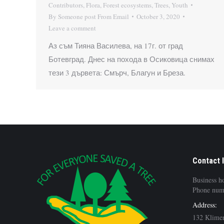
Contributors
,
Flora
,
Forest ecosystems
,
Trees
,
Youth
By
Someone post From Email
October 3, 2020
Leave a comment
Аз съм Тияна Василева, на 17г. от град
Ботевград. Днес на похода в Осиковица снимах
тези 3 дървета: Смърч, Благун и Бреза.
Contact 
Business h
Phone num
Address:
132 Klimen