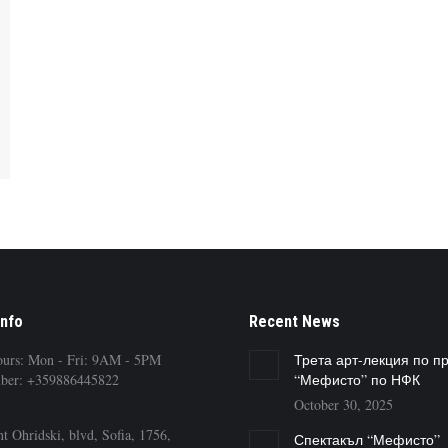
Info
Recent News
ours: Mon - Fri: 9AM - 5PM
Трета арт-лекция по п
ber: +359886445822
“Мефисто” по НФК
October 30, 2025
t Ohridski, blvd, Sofia, 1756,
Спектакъл “Мефисто”