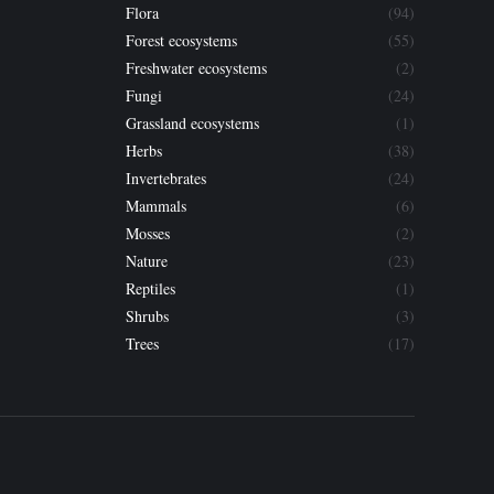
Flora
(94)
Forest ecosystems
(55)
Freshwater ecosystems
(2)
Fungi
(24)
Grassland ecosystems
(1)
Herbs
(38)
Invertebrates
(24)
Mammals
(6)
Mosses
(2)
Nature
(23)
Reptiles
(1)
Shrubs
(3)
Trees
(17)