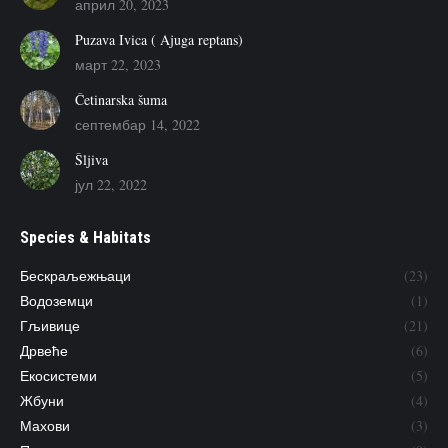
април 20, 2023
Puzava Ivica ( Ajuga reptans)
март 22, 2023
Četinarska šuma
септембар 14, 2022
Šljiva
јул 22, 2022
Species & Habitats
Бескраљежњаци
(23)
Водоземци
(1)
Гљивице
(21)
Дрвеће
(6)
Екосистеми
(5)
Жбуни
(4)
Махови
(3)