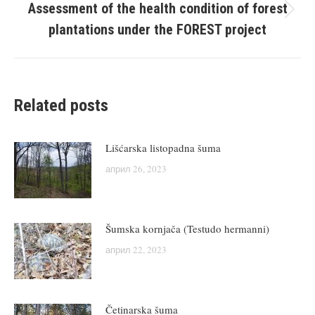
Assessment of the health condition of forest
Next
plantations under the FOREST project
post:
Related posts
Lišćarska listopadna šuma
април 26, 2023
Šumska kornjača (Testudo hermanni)
април 22, 2023
Četinarska šuma