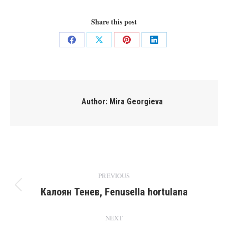
Share this post
Share
Share
Share
Share
on
on
on
on
Facebook
X
Pinterest
LinkedIn
Author:
Mira Georgieva
Post
PREVIOUS
navigation
Калоян Тенев, Fenusella hortulana
Previous
post:
NEXT