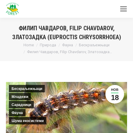
ФИЛИП ЧАВДАРОВ, FILIP CHAVDAROV,
ЗЛАТОЗАДКА (EUPROCTIS CHRYSORRHOEA)
You are here:
Home
Природа
Фауна
Бескраљежњаци
Филип Чавдаров, Filip Chavdarov, Златозадка…
Бескраљежњаци
НОВ
18
Младежи
Сарадници
Фауна
Шума екосистеми