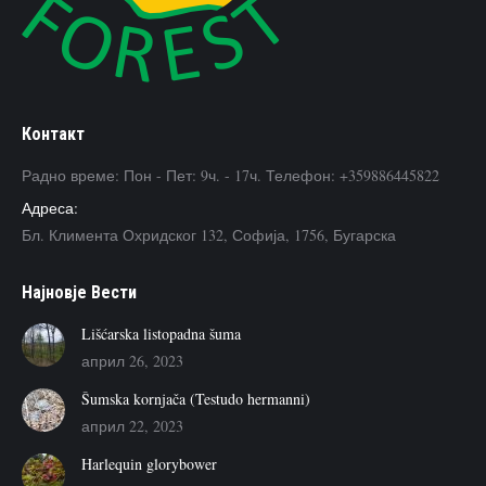
Контакт
Радно време: Пон - Пет: 9ч. - 17ч. Телефон: +359886445822
Адреса:
Бл. Климента Охридског 132, Софија, 1756, Бугарска
Наjновje Вести
Lišćarska listopadna šuma
април 26, 2023
Šumska kornjača (Testudo hermanni)
април 22, 2023
Harlequin glorybower