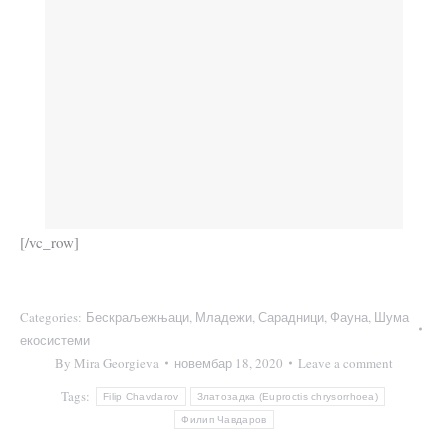
[/vc_row]
Categories:
Бескраљежњаци
,
Младежи
,
Сарадници
,
Фауна
,
Шума
екосистеми
By
Mira Georgieva
новембар 18, 2020
Leave a comment
Tags:
Filip Chavdarov
Златозадка (Euproctis chrysorrhoea)
Филип Чавдаров