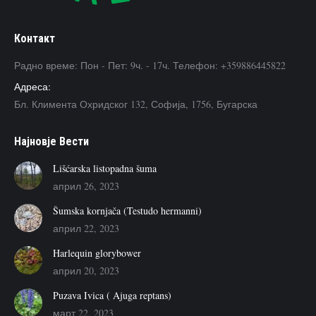
Контакт
Радно време: Пон - Пет: 9ч. - 17ч. Телефон: +359886445822
Адреса:
Бл. Климента Охридског 132, Софија, 1756, Бугарска
Наjновje Вести
Lišćarska listopadna šuma
април 26, 2023
Šumska kornjača (Testudo hermanni)
април 22, 2023
Harlequin glorybower
април 20, 2023
Puzava Ivica ( Ajuga reptans)
март 22, 2023