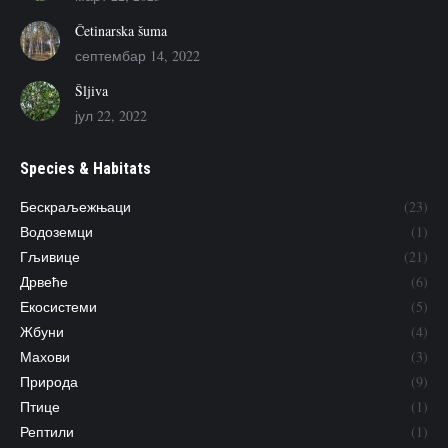
Četinarska šuma
септембар 14, 2022
Šljiva
јул 22, 2022
Species & Habitats
Бескраљежњаци
(23)
Водоземци
(1)
Гљивице
(21)
Дрвеће
(6)
Екосистеми
(5)
Жбуни
(4)
Махови
(3)
Природа
(9)
Птице
(1)
Рептили
(1)