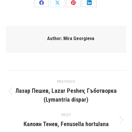
Share
Share
Share
Share
on
on
on
on
Facebook
X
Pinterest
LinkedIn
Author:
Mira Georgieva
Post
PREVIOUS
navigation
Лазар Пешев, Lazar Peshev, Гъботворка
Previous
(Lymantria dispar)
post:
NEXT
Калоян Тенев, Fenusella hortulana
Next
post: