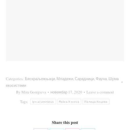
Categories:
Бескраљежњаци
,
Младежи
,
Сарадници
,
Фауна
,
Шума
екосистеми
By
Mira Georgieva
новембар 17, 2020
Leave a comment
Tags:
Ips acuminatus
Ralica Koceva
Ралица Коцева
Share this post