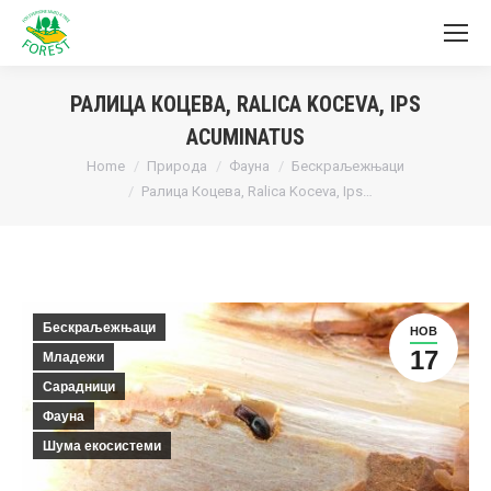
РАЛИЦА КОЦЕВА, RALICA KOCEVA, IPS
ACUMINATUS
You are here:
Home
Природа
Фауна
Бескраљежњаци
Ралица Коцева, Ralica Koceva, Ips…
Бескраљежњаци
НОВ
17
Младежи
Сарадници
Фауна
Шума екосистеми