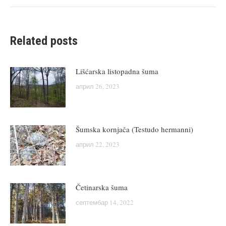
Related posts
Lišćarska listopadna šuma
април 26, 2023
Šumska kornjača (Testudo hermanni)
април 22, 2023
Četinarska šuma
септембар 14, 2022