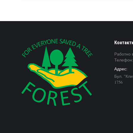
Контакт
Работно в
Телефон:
Адрес:
Бул. "Кл
1756