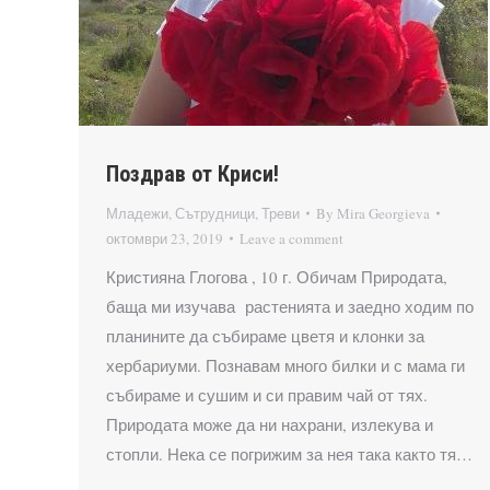
Поздрав от Криси!
Младежи
,
Сътрудници
,
Треви
By
Mira Georgieva
октомври 23, 2019
Leave a comment
Кристияна Глогова , 10 г. Обичам Природата,
баща ми изучава растенията и заедно ходим по
планините да събираме цветя и клонки за
хербариуми. Познавам много билки и с мама ги
събираме и сушим и си правим чай от тях.
Природата може да ни нахрани, излекува и
стопли. Нека се погрижим за нея така както тя…