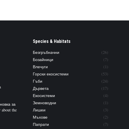
Species & Habitats
Безгръбначни
(26)
Бозайници
(7)
Влечуги
(1)
Горски екосистеми
(53)
Гъби
(24)
a
Дървета
(17)
Екосистеми
(4)
Земноводни
(1)
новка за
 about the
Лишеи
(3)
Мъхове
(2)
Папрати
(7)