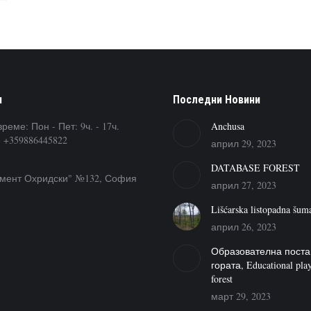
и
Последни Новини
реме: Пон - Пет: 9ч. - 17ч.
Anchusa
 +359886445822
април 29, 2023
DATABASE FOREST
имент Охридски" №132, София
април 27, 2023
Lišćarska listopadna šum
април 26, 2023
Образователна поста
гората, Educational play
forest
март 29, 2023