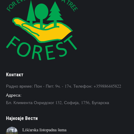
Контакт
Радно време: Пон - Пет: 9ч. - 17ч. Телефон: +359886445822
Адреса:
Бл. Климента Охридског 132, Софија, 1756, Бугарска
Наjновje Вести
Lišćarska listopadna šuma