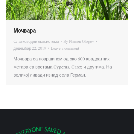
Мочвара
Слатководни екосистеми
By
Plamen Glogov
децембар 22, 2019
Leave a comment
Мочвара са површином од око 600 квадратних
метара са врстама Cyperus, Carex и другима. На
великој ливади изнад села Герман.