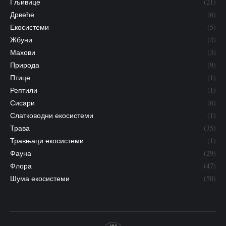
Гљивице
(21)
Дрвеће
(6)
Екосистеми
(5)
Жбуни
(4)
Махови
(3)
Природа
(9)
Птице
(1)
Рептили
(1)
Сисари
(6)
Слатководни екосистеми
(1)
Трава
(35)
Травњаци екосистеми
(1)
Фауна
(29)
Флора
(47)
Шума екосистеми
(50)