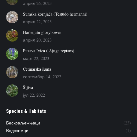
април 26, 2023
Šumska kornjača (Testudo hermanni)
април 22, 2023
Harlequin glorybower
април 20, 2023
Puzava Ivica ( Ajuga reptans)
март 22, 2023
Četinarska šuma
септембар 14, 2022
Šljiva
јул 22, 2022
Species & Habitats
Бескраљежњаци
(23)
Водоземци
(1)